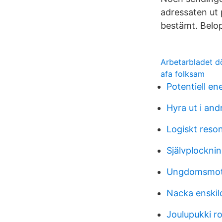
adressaten ut 
bestämt. Belop
Arbetarbladet 
afa folksam
Potentiell en
Hyra ut i an
Logiskt res
Självplockni
Ungdomsmott
Nacka enski
Joulupukki r