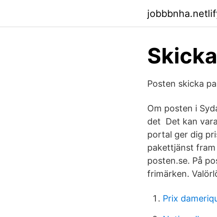
jobbbnha.netli
Skicka
Posten skicka pa
Om posten i Sydaf
det Det kan vara 
portal ger dig pr
pakettjänst fram
posten.se. På pos
frimärken. Valör
Prix dameriq