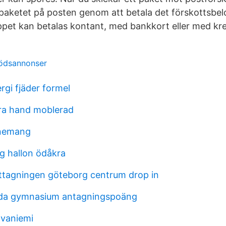
paketet på posten genom att betala det förskottsbel
pet kan betalas kontant, med bankkort eller med kre
dödsannonser
ergi fjäder formel
dra hand moblerad
onemang
ng hallon ödåkra
agningen göteborg centrum drop in
lda gymnasium antagningspoäng
ovaniemi