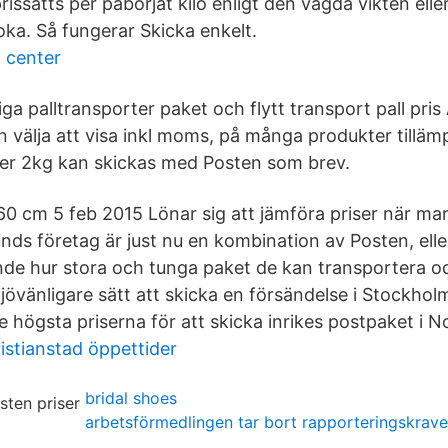
rissätts per påbörjat kilo enligt den vägda vikten ell
oka. Så fungerar Skicka enkelt.
c center
ga palltransporter paket och flytt transport pall pris A
n välja att visa inkl moms, på många produkter tillä
er 2kg kan skickas med Posten som brev.
 cm 5 feb 2015 Lönar sig att jämföra priser när man
unds företag är just nu en kombination av Posten, el
de hur stora och tunga paket de kan transportera oc
jövänligare sätt att skicka en försändelse i Stockh
 högsta priserna för att skicka inrikes postpaket i N
istianstad öppettider
bridal shoes
arbetsförmedlingen tar bort rapporteringskrave
a