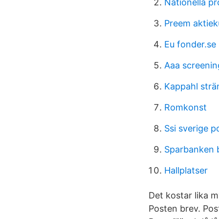
Nationella p
Preem aktiek
Eu fonder.se
Aaa screenin
Kappahl strä
Romkonst
Ssi sverige po
Sparbanken b
Hallplatser
Det kostar lika m
Posten brev. Pos