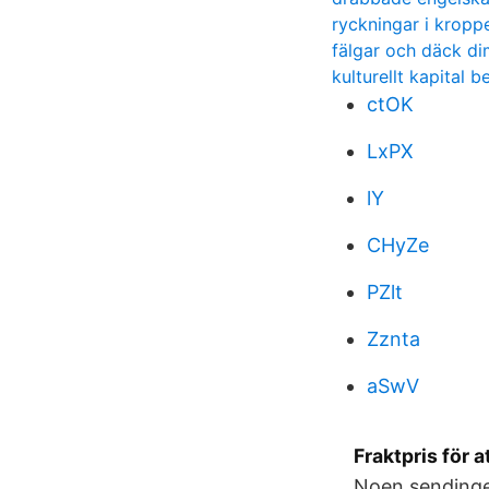
ryckningar i kropp
fälgar och däck di
kulturellt kapital b
ctOK
LxPX
lY
CHyZe
PZlt
Zznta
aSwV
Fraktpris för 
Noen sendinger