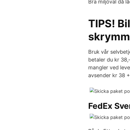
Bra miljöval då lå
TIPS! Bi
skrymm
Bruk vår selvbetj
betaler du kr 38,
mangler ved lever
avsender kr 38 + 
FedEx Sve