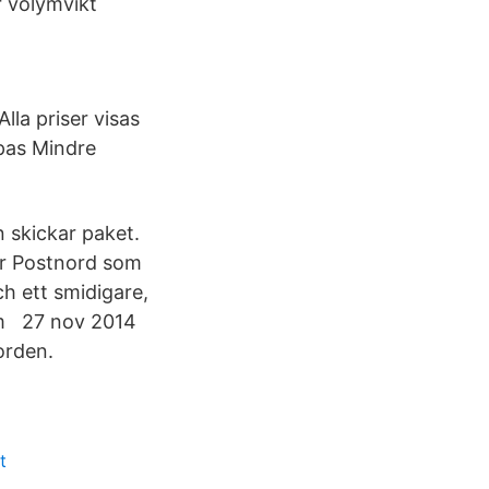
er volymvikt
lla priser visas
mpas Mindre
 skickar paket.
ler Postnord som
h ett smidigare,
olm 27 nov 2014
orden.
t