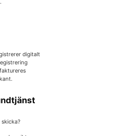
.
strerer digitalt
registrering
 faktureres
kant.
ndtjänst ​
 skicka?