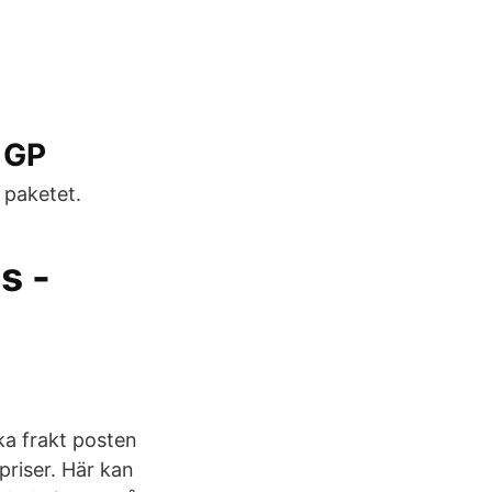
v GP
 paketet.
s -
ka frakt posten
priser. Här kan