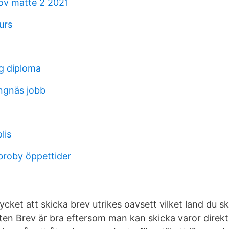
rov matte 2 2021
urs
g diploma
ngnäs jobb
lis
roby öppettider
ycket att skicka brev utrikes oavsett vilket land du ska
ten Brev är bra eftersom man kan skicka varor direkt