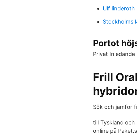
Ulf linderoth
Stockholms l
Portot höjs
Privat Inledande 
Frill Or
hybrido
Sök och jämför fra
till Tyskland oc
online på Paket.s