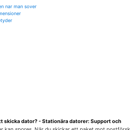
en nar man sover
mensioner
etyder
att skicka dator? - Stationära datorer: Support och
 kan spores. När du skickar ett paket mot postförsk