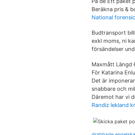
På de Ett paket p
Beräkna pris & b
National forensi
Budtransport billi
exkl moms, ni ka
försändelser und
Maxmått Längd 60
För Katarina Enl
Det är imponeran
snabbare och mil
Däremot har vi de
Randiz lekland kr
drabbade engelsk