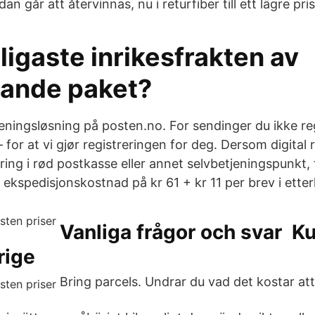
dan går att återvinnas, nu i returfiber till ett lägre pris
lligaste inrikesfrakten av
ande paket?
eningsløsning på posten.no. For sendinger du ikke regi
– for at vi gjør registreringen for deg. Dersom digital 
ing i rød postkasse eller annet selvbetjeningspunkt,
ekspedisjonskostnad på kr 61 + kr 11 per brev i etter
Vanliga frågor och svar ​ Ku
rige
Bring parcels. Undrar du vad det kostar att