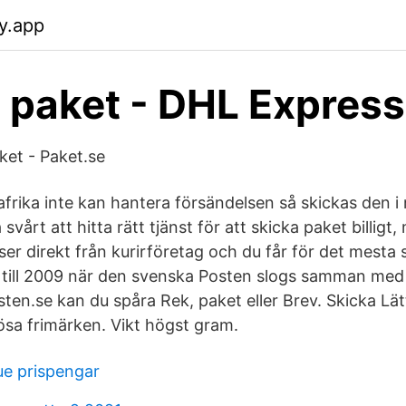
fy.app
 paket - DHL Express
ket - Paket.se
rika inte kan hantera försändelsen så skickas den i re
svårt att hitta rätt tjänst för att skicka paket billigt
iser direkt från kurirföretag och du får för det mest
 till 2009 när den svenska Posten slogs samman me
ten.se kan du spåra Rek, paket eller Brev. Skicka Lätt
lösa frimärken. Vikt högst gram.
ue prispengar