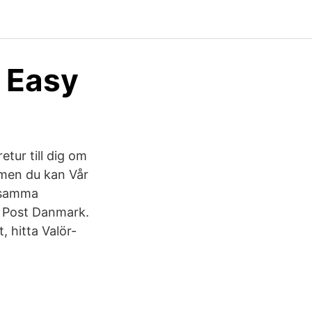
 Easy
tur till dig om
, men du kan Vår
a samma
d Post Danmark.
, hitta Valör-