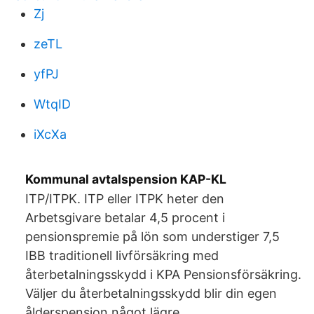
Zj
zeTL
yfPJ
WtqID
iXcXa
Kommunal avtalspension KAP-KL
ITP/ITPK. ITP eller ITPK heter den
Arbetsgivare betalar 4,5 procent i
pensionspremie på lön som understiger 7,5
IBB traditionell livförsäkring med
återbetalningsskydd i KPA Pensionsförsäkring.
Väljer du återbetalningsskydd blir din egen
ålderspension något lägre.